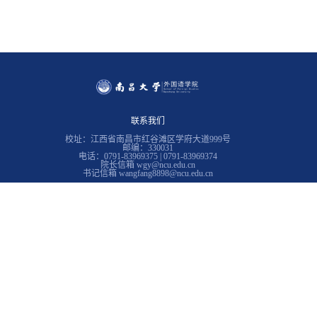
联系我们
校址：江西省南昌市红谷滩区学府大道999号
邮编：330031
电话：0791-83969375 | 0791-83969374
院长信箱 wgy@ncu.edu.cn
书记信箱 wangfang8898@ncu.edu.cn
常用链接
南昌大学
教务在线
学生工作处
南昌大学图书馆
南昌大学招生与就业工作处
江西省翻译协会
西班牙研究中心