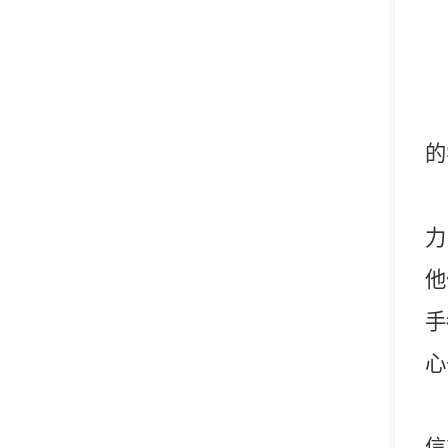
的
力
他
手
心