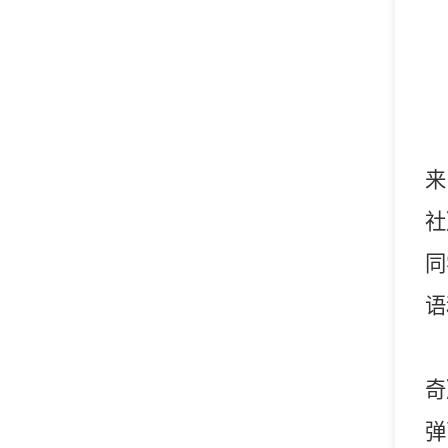
来
社
同
语
奇
弹