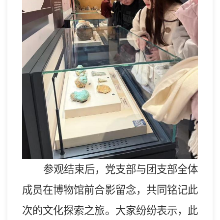
参观结束后，
党支部与团支部全体
成员
在博物馆前合影留念，共同铭记
此
次
的文化
探索
之旅。
大家
纷纷表示，此