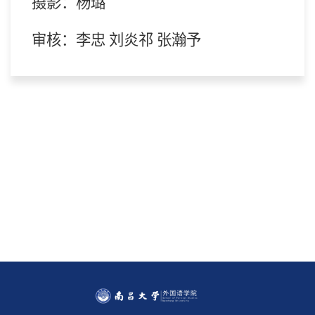
摄影
：
杨
璐
审核：李忠 刘炎祁 张瀚予