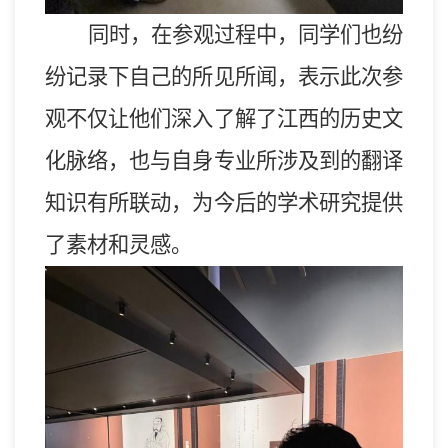
同时，在参观过程中，
同学们
也纷
纷
记录下自己
的所见所闻，
表示
此次
参
观不仅让他们
深入了解了
江西的历史文
化
脉络
，
也与自身专业所涉及到的翻译
知识有所联动，为
今后的学术研究提供
了素材和灵感。