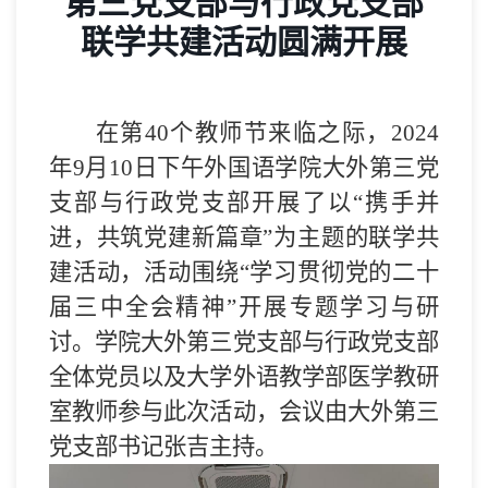
第三党支部与行政党支部
联学共建活动圆满开展
在第40个
教师节
来临
之际，
2024
年9月10日
下午
外国语学院
大外
第
三党
支部
与行政党支部开展
了以“携手并
进，共筑党建新篇章”为主题的联学共
建活动
，
活动围绕“学习贯彻党的二十
届三中全会精神”开展专题学习与研
讨。
学院
大外
第
三党支部
与
行政党支部
全体党员以及
大学外语教学部医学教研
室
教师参与
此次活动
，
会议由大外
第
三
党支部书记张吉主持
。