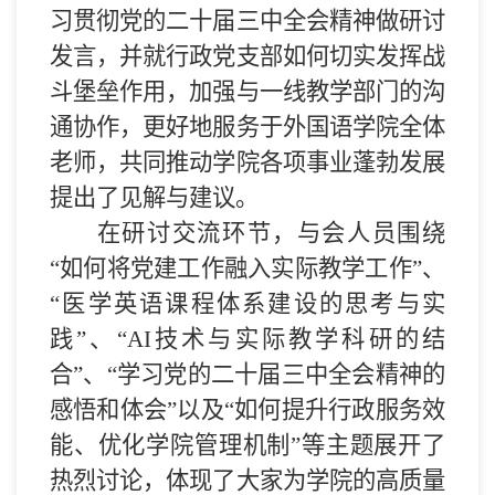
习贯彻党的二十届三中全会精神
做研讨
发言
，
并就
行政
党
支部
如何
切实发挥战
斗堡垒作用，加强与一线教学部门的沟
通协作，
更好地服务于外国语学院全体
老师
，
共同推动学院各项事业蓬勃发展
提出
了
见解与建议
。
在研讨交流环节，
与会人员
围绕
“如何将党建工作融入实际教学工作”、
“医学英语课程体系建设的思考与实
践”
、
“AI技术与实际教学科研的结
合”
、“
学习党的二十届三中全会精神的
感悟和体会
”
以及
“
如何提升行政服务效
能、优化学院管理机制
”
等主题展开了
热烈讨论
，
体现了
大家为
学院的
高质量