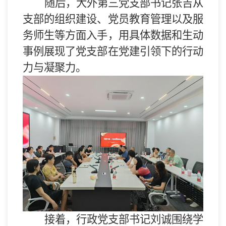
随后，
大外
第
三党支部
书记张吉
从
支部
的
组织建设、党员教育管理以及服
务师生等方面入手，用具体数据和生动
事例展现了
党
支部在党建引领下的
行动
力与
凝聚力。
接着，
行政
党支
部
书记
刘诚围绕学