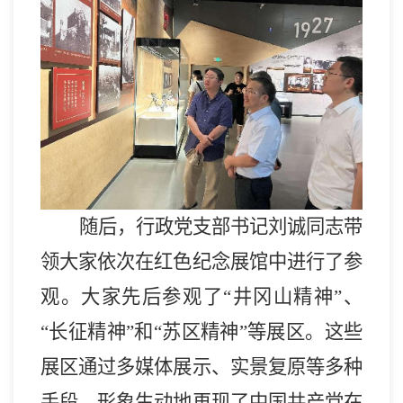
随后，行政
党
支部书记刘诚同志带
领大家
依次
在红色纪念展馆中进行了参
观。大家
先后
参观了“井冈山精神”、
“长征精神”和“苏区精神”等展区。这些
展区通过多媒体展示、实景复原等多种
手段，形象生动地再现了中国共产党在