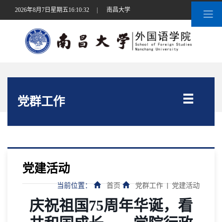
2026年8月7日星期五16:10:32
|
南昌大学
党群工作
党建活动
当前位置：
首页
党群工作
党建活动
庆祝祖国75周年华诞，看