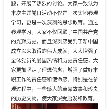
题，开展了热烈的讨论。
大家一致认为
本次主题党日活动不仅是一次实地参观
学习，更是一次深刻的思想教育。
通过
参观学习，大家不仅回顾了中国共产党
的光辉历史，而且深刻感受到了新中国
成立以来取得的伟大成就
，
大大增强了
全体党员的爱国热情和历史责任感
，
大
家更加坚定了理想信念，增强了做好本
职工作的责任感和使命感。特别是在参
观过程中，一些感人的革命故事和珍贵
的历史文物，使大家深受启发和教育。