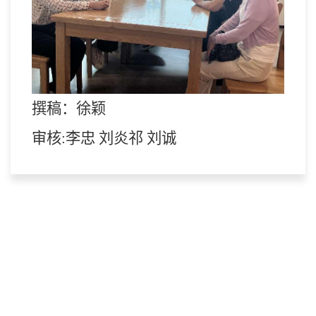
撰稿：徐颖
审核:李忠 刘炎祁 刘诚