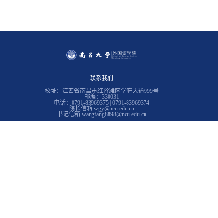
联系我们
校址：江西省南昌市红谷滩区学府大道999号
邮编：330031
电话：0791-83969375 | 0791-83969374
院长信箱 wgy@ncu.edu.cn
书记信箱 wangfang8898@ncu.edu.cn
常用链接
南昌大学
教务在线
学生工作处
南昌大学图书馆
南昌大学招生与就业工作处
江西省翻译协会
西班牙研究中心
Copyright © 2023 南昌大学外国语 技术支持：江西宁伟科技有限公司