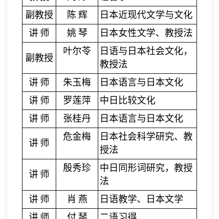
副教授
陈
辉
日本近现代文学与文化
讲
师
姚
琴
日本女性文学、教授法
叶尔苓
日语与日本社会文化，
副教授
教授法
讲
师
朱玉梅
日本语言与日本文化
讲
师
罗莲萍
中日比较文化
讲
师
张桂丹
日本语言与日本文化
危金梅
日本社会科学研究、教
讲
师
授法
殷秀珍
中日同形词研究，教授
讲
师
法
讲
师
肖
燕
日语教学、日本文学
讲
师
付
琴
二语习得