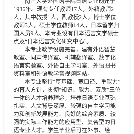
南昌大学外国语学院日语专业创建于
1986
年。现有专任教师
17
人，外籍教师
2
人，其中教授
1
人，副教授
2
人，博士学位
教师
3
人，硕士学位教师
14
人，日本留学归
国人员
9
人。本专业设有日本语言文学硕士
点及
“日本语言文化研究中心”。
本
专业教学设
施完善，建有外
语
智慧
教
室、同
声传译
室、机
辅
翻
译
室、
数
字化
语
言
实验
室、外
语
自主
学习
室、外
语图书
资
料室和外
语教学
音
视频网
站。
本专业坚持
“厚基础、宽口径、重能力”
的育人方针，贯彻“知识、能力、素质”三位
一体的人才培养理念，培养日语专业基础
扎实、人文背景深厚、较强的自主学习能
力和创新发展能力、良好的综合素质、较
强的实际工作能力的应用型、复合型的日
语专业人才。学生毕业后可在外事、经