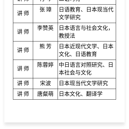
张
璋
日语教育、日本现当代
讲
师
文学研究
李赞英
日本语言与社会文化，
讲
师
教授法
熊
芳
日本近现代文学、日本
讲
师
文化、日语教育
陈蓉婷
中日语言对照研究、日
讲
师
本社会与文化
讲
师
宋波
日本现当代文学研究
讲
师
唐粲萌
日本文化、翻译学