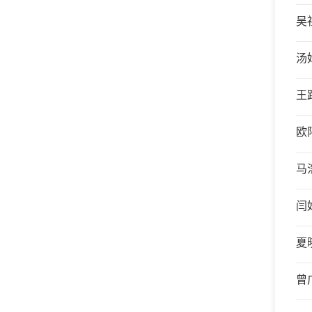
吴
汤
王
欧
马
闫
夏
曾