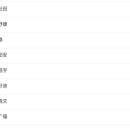
社田
妤婕
路
阳安
浩宇
好迪
晓文
广福