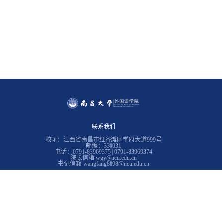
联系我们
校址：江西省南昌市红谷滩区学府大道999号
邮编：330031
电话：0791-83969375 | 0791-83969374
院长信箱 wgy@ncu.edu.cn
书记信箱 wangfang8898@ncu.edu.cn
常用链接
南昌大学
教务在线
学生工作处
南昌大学图书馆
南昌大学招生与就业工作处