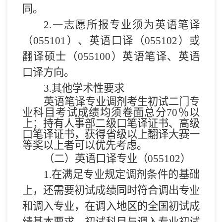
同。
2.
一志愿所报专业
须
为英语笔译
（
0
55101
）
、
英语口译（
0
55102
）
或
翻译硕士（
055100
）英语笔译、英语
口译方向
。
3
.
其他学术性要求
英语笔译专业调剂考生初试二门专
业科目
考试成绩均须
卷面
总
分
70
％以
上
；
持有人事部二级口笔译证书、高级
口笔译证书
，
获得省级以上翻译大赛一
等奖以上者可以优先考虑。
（
二
）英语口译专业（
0
55102
）
1.
在满足专业规定调剂条件的基础
上，还需要初试成绩同时符合调出专业
和调入专业，在调入地区的全国初试成
绩基本要求，初试科目与调入专业初试