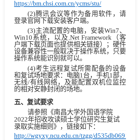
https://bm.chsi.com.cn/ycms/stu/
(2)
腾讯会议
等作为备用软件，请
登录官网下载
安装客户端。
(3)
主流配置的电脑，安装
Win7
、
Win10
系统，以及
.Net Framework
（客
户端下载页面也提供相关链接）；硬件
设备兼容性一般取决于操作系统，只要
操作系统能识别就可以。
(4)
考生远程复试所需配备的设备
和复试场地要求：电脑
1
台，手机
1
部，
无线
/
有线网络，及能配置双机位监控
的相对安静封闭的场地。
五、复试要求
请参照《
南昌大学外国语学院
2022
年招收攻读硕士学位研究生复试
录取实施细则
》，链接如下：
http://wgyxy.ncu.edu.cn/tzgg/d535db0691ab