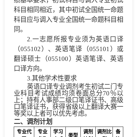
科目相同相近，其中初试全国统一命题
科目应与调入专业全国统一命题科目相
同。
2.
一志愿所报专业
须
为英语口译
（
0
55102
）
、
英语笔译（
0
55101
）
或
翻译硕士（
055100
）英语笔译、英语
口译方向
。
3
.
其他学术性要求
英语
口译
专业调剂考生初试二门专
业科目
考试成绩均须
卷面
总
分
70
％以
上
；
持有人事部二级口笔译证书、高级
口笔译证书
，
获得省级以上翻译大赛一
等奖以上者可以优先考虑。
二、
调剂计划
专业代
专业
学习
调剂
调剂比
备
类型