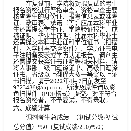
在复试前，学院将对拟复试的考生
报名资格进行严格审查。资格审查主要
核查考生的身份证、报考信息表或准考
证、政审表、承诺书等；应届本科毕业
生还需提交学生证、学籍验证报告、成
绩证明、毕业生证明；往届本科毕业生
还需提交本科毕业证和学位证书（扫描
件，入学时再交验原件）、学历证书电
子注册备案表或学历认证报告。调剂生
还需提交获奖证书证明等相关材料，请
将人事部二级口笔译证书、高级口笔译
证书、省级以上翻译大赛一等奖以上证
书扫描，
请于
2022
年
4
月
7
日前
发至
9723486
＠
qq.com
。
所涉及原件请以彩
色扫描件（
PDF
格式）提交
。对不符合
报名资格者，不予复试，不得录取。
六、成绩计算
调剂考生总成绩
=
（初试分数
/
初试
总分值
）
*50+(
复试成绩
/250)*50
；