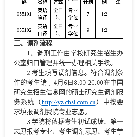
码
名称
方式
计划
例
注
英语
全日
专业
055101
7
1:
2
笔译
制
学位
英语
全日
专业
055102
9
1:
2
口译
制
学位
三、调剂流程
1
、调剂工作由学校研究生招生办
公室归口管理并统一办理相关手续。
2.
考生填写调剂信息。符合调剂条
件的考生请于
4
月
6
日
8:00-2
0
:00
在中国
研究生招生信息网的硕士研究生调剂服
务系统（
http://yz.chsi.com.cn
）中按要
求填报调剂我院专业志愿。
3.
学院将依据考生初试成绩、第一
志愿报考专业、考生调剂意愿、考生学